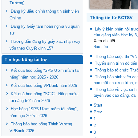
Trường)
Đăng ký điều chỉnh thông tin sinh viên
Thông tin từ P.CTSV
Online
Đăng ký Giấy tạm hoãn nghĩa vụ quân
Lấy ý kiến phản hồi trự
sự
của giảng viên Học kỳ 3
Xem chi tiết...
Hướng dẫn đăng ký giấy xác nhận vay
đọc tiếp...
vốn theo Quyết định 157
Thông báo cuộc thi "VN
Tin học bổng tài trợ
Tuyển sinh trình độ tiế
Thông báo tổ chức Trư
Kết quả học bổng “SPS Ươm mầm tài
Thông báo sinh viên đa
năng” năm học 2025 - 2026
học một chương trình, 
Kết quả học bổng VPBank năm 2026
Thông báo về việc sinh 
Kết quả học bổng "SCIC - Nâng bước
tuyển vào cao đẳng, đại
tài năng trẻ" năm 2026
Start
Học bổng "SPS Ươm mầm tài năng",
Prev
năm học 2025 - 2026
1
Thông báo học bổng Thịnh Vượng
2
VPBank 2026
3