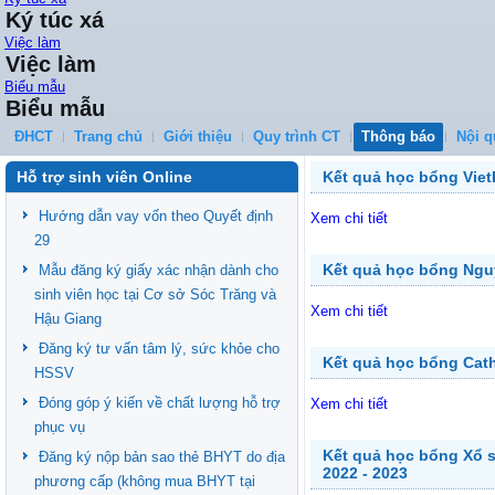
Ký túc xá
Việc làm
Việc làm
Biểu mẫu
Biểu mẫu
ĐHCT
Trang chủ
Giới thiệu
Quy trình CT
Thông báo
Nội q
Hỗ trợ sinh viên Online
Kết quả học bổng Vie
Hướng dẫn vay vốn theo Quyết định
Xem chi tiết
29
Kết quả học bổng Ngu
Mẫu đăng ký giấy xác nhận dành cho
sinh viên học tại Cơ sở Sóc Trăng và
Xem chi tiết
Hậu Giang
Đăng ký tư vấn tâm lý, sức khỏe cho
Kết quả học bổng Cath
HSSV
Đóng góp ý kiến về chất lượng hỗ trợ
Xem chi tiết
phục vụ
Kết quả học bổng Xổ s
Đăng ký nộp bản sao thẻ BHYT do địa
2022 - 2023
phương cấp (không mua BHYT tại