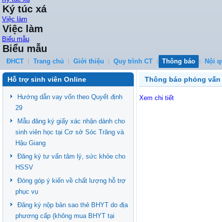
Ký túc xá
Việc làm
Việc làm
Biểu mẫu
Biểu mẫu
ĐHCT
Trang chủ
Giới thiệu
Quy trình CT
Thông báo
Nội q
Hỗ trợ sinh viên Online
Thông báo phỏng vấn
Hướng dẫn vay vốn theo Quyết định
Xem chi tiết
29
Mẫu đăng ký giấy xác nhận dành cho
sinh viên học tại Cơ sở Sóc Trăng và
Hậu Giang
Đăng ký tư vấn tâm lý, sức khỏe cho
HSSV
Đóng góp ý kiến về chất lượng hỗ trợ
phục vụ
Đăng ký nộp bản sao thẻ BHYT do địa
phương cấp (không mua BHYT tại