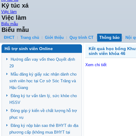
Ký túc xá
Việc làm
Việc làm
Biểu mẫu
Biểu mẫu
ĐHCT
Trang chủ
Giới thiệu
Quy trình CT
Thông báo
Nội q
Hỗ trợ sinh viên Online
Kết quả học bổng Khu
sinh viên khóa 46
Hướng dẫn vay vốn theo Quyết định
Xem chi tiết
29
Mẫu đăng ký giấy xác nhận dành cho
sinh viên học tại Cơ sở Sóc Trăng và
Hậu Giang
Đăng ký tư vấn tâm lý, sức khỏe cho
HSSV
Đóng góp ý kiến về chất lượng hỗ trợ
phục vụ
Đăng ký nộp bản sao thẻ BHYT do địa
phương cấp (không mua BHYT tại