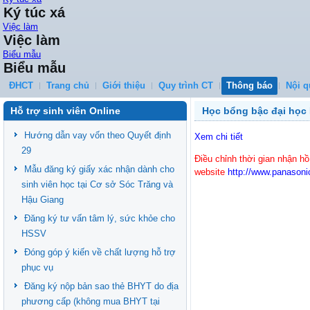
Ký túc xá
Việc làm
Việc làm
Biểu mẫu
Biểu mẫu
ĐHCT
Trang chủ
Giới thiệu
Quy trình CT
Thông báo
Nội q
Hỗ trợ sinh viên Online
Học bổng bậc đại học
Hướng dẫn vay vốn theo Quyết định
Xem chi tiết
29
Điều chỉnh thời gian nhận hồ
Mẫu đăng ký giấy xác nhận dành cho
website
http://www.panasonic
sinh viên học tại Cơ sở Sóc Trăng và
Hậu Giang
Đăng ký tư vấn tâm lý, sức khỏe cho
HSSV
Đóng góp ý kiến về chất lượng hỗ trợ
phục vụ
Đăng ký nộp bản sao thẻ BHYT do địa
phương cấp (không mua BHYT tại