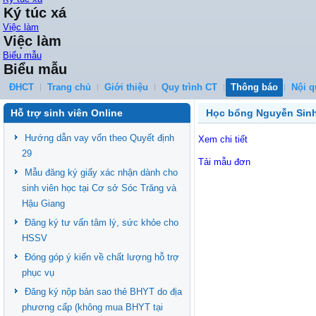
Ký túc xá
Việc làm
Việc làm
Biểu mẫu
Biểu mẫu
ĐHCT
Trang chủ
Giới thiệu
Quy trình CT
Thông báo
Nội q
Hỗ trợ sinh viên Online
Học bổng Nguyễn Sinh
Hướng dẫn vay vốn theo Quyết định
Xem chi tiết
29
Tải mẫu đơn
Mẫu đăng ký giấy xác nhận dành cho
sinh viên học tại Cơ sở Sóc Trăng và
Hậu Giang
Đăng ký tư vấn tâm lý, sức khỏe cho
HSSV
Đóng góp ý kiến về chất lượng hỗ trợ
phục vụ
Đăng ký nộp bản sao thẻ BHYT do địa
phương cấp (không mua BHYT tại