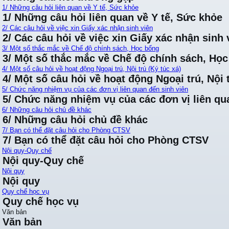
1/ Những câu hỏi liên quan về Y tế, Sức khỏe
1/ Những câu hỏi liên quan về Y tế, Sức khỏe
2/ Các câu hỏi về việc xin Giấy xác nhận sinh viên
2/ Các câu hỏi về việc xin Giấy xác nhận sinh 
3/ Một số thắc mắc về Chế độ chính sách, Học bổng
3/ Một số thắc mắc về Chế độ chính sách, Họ
4/ Một số câu hỏi về hoạt động Ngoại trú, Nội trú (Ký túc xá)
4/ Một số câu hỏi về hoạt động Ngoại trú, Nội t
5/ Chức năng nhiệm vụ của các đơn vị liên quan đến sinh viên
5/ Chức năng nhiệm vụ của các đơn vị liên qu
6/ Những câu hỏi chủ đề khác
6/ Những câu hỏi chủ đề khác
7/ Bạn có thể đặt câu hỏi cho Phòng CTSV
7/ Bạn có thể đặt câu hỏi cho Phòng CTSV
Nội quy-Quy chế
Nội quy-Quy chế
Nội quy
Nội quy
Quy chế học vụ
Quy chế học vụ
Văn bản
Văn bản