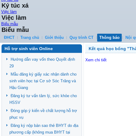
Ký túc xá
Việc làm
Việc làm
Biểu mẫu
Biểu mẫu
ĐHCT
Trang chủ
Giới thiệu
Quy trình CT
Thông báo
Nội q
Hỗ trợ sinh viên Online
Kết quả học bổng "Th
Hướng dẫn vay vốn theo Quyết định
Xem chi tiết
29
Mẫu đăng ký giấy xác nhận dành cho
sinh viên học tại Cơ sở Sóc Trăng và
Hậu Giang
Đăng ký tư vấn tâm lý, sức khỏe cho
HSSV
Đóng góp ý kiến về chất lượng hỗ trợ
phục vụ
Đăng ký nộp bản sao thẻ BHYT do địa
phương cấp (không mua BHYT tại