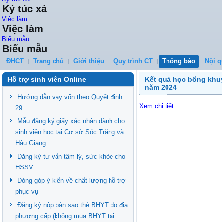
Ký túc xá
Việc làm
Việc làm
Biểu mẫu
Biểu mẫu
ĐHCT
Trang chủ
Giới thiệu
Quy trình CT
Thông báo
Nội q
Hỗ trợ sinh viên Online
Kết quả học bổng khu
năm 2024
Hướng dẫn vay vốn theo Quyết định
Xem chi tiết
29
Mẫu đăng ký giấy xác nhận dành cho
sinh viên học tại Cơ sở Sóc Trăng và
Hậu Giang
Đăng ký tư vấn tâm lý, sức khỏe cho
HSSV
Đóng góp ý kiến về chất lượng hỗ trợ
phục vụ
Đăng ký nộp bản sao thẻ BHYT do địa
phương cấp (không mua BHYT tại