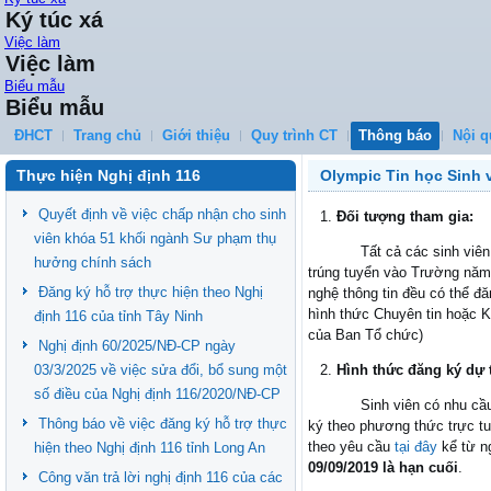
Ký túc xá
Việc làm
Việc làm
Biểu mẫu
Biểu mẫu
ĐHCT
Trang chủ
Giới thiệu
Quy trình CT
Thông báo
Nội q
Thực hiện Nghị định 116
Olympic Tin học Sinh 
Quyết định về việc chấp nhận cho sinh
Đối tượng tham gia:
viên khóa 51 khối ngành Sư phạm thụ
Tất cả các sinh viên (ba
hưởng chính sách
trúng tuyển vào Trường năm
Đăng ký hỗ trợ thực hiện theo Nghị
nghệ thông tin đều có thể đ
hình thức Chuyên tin hoặc 
định 116 của tỉnh Tây Ninh
của Ban Tổ chức)
Nghị định 60/2025/NĐ-CP ngày
03/3/2025 về việc sửa đổi, bổ sung một
Hình thức đăng ký dự 
số điều của Nghị định 116/2020/NĐ-CP
Sinh viên có nhu cầu dự
Thông báo về việc đăng ký hỗ trợ thực
ký theo phương thức trực tu
theo yêu cầu
tại đây
kể từ n
hiện theo Nghị định 116 tỉnh Long An
09/09/2019 là hạn cuối
.
Công văn trả lời nghị định 116 của các