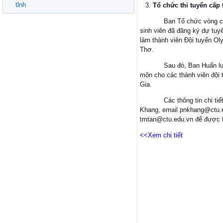
tỉnh
Tổ chức thi tuyển cấp
Ban Tổ chức vòng cấp Trư
sinh viên đã đăng ký dự tuyể
làm thành viên Đội tuyển Ol
Thơ.
Sau đó, Ban Huấn luyện 
môn cho các thành viên đội
Gia.
Các thông tin chi tiết si
Khang, email
pnkhang@ctu.
tmtan@ctu.edu.vn
để được t
<<Xem chi tiết