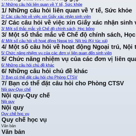
1/ Những câu hỏi liên quan về Y tế, Sức khỏe
1/ Những câu hỏi liên quan về Y tế, Sức khỏe
2/ Các câu hỏi về việc xin Giấy xác nhận sinh viên
2/ Các câu hỏi về việc xin Giấy xác nhận sinh 
3/ Một số thắc mắc về Chế độ chính sách, Học bổng
3/ Một số thắc mắc về Chế độ chính sách, Họ
4/ Một số câu hỏi về hoạt động Ngoại trú, Nội trú (Ký túc xá)
4/ Một số câu hỏi về hoạt động Ngoại trú, Nội t
5/ Chức năng nhiệm vụ của các đơn vị liên quan đến sinh viên
5/ Chức năng nhiệm vụ của các đơn vị liên qu
6/ Những câu hỏi chủ đề khác
6/ Những câu hỏi chủ đề khác
7/ Bạn có thể đặt câu hỏi cho Phòng CTSV
7/ Bạn có thể đặt câu hỏi cho Phòng CTSV
Nội quy-Quy chế
Nội quy-Quy chế
Nội quy
Nội quy
Quy chế học vụ
Quy chế học vụ
Văn bản
Văn bản