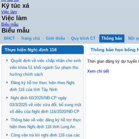
Ký túc xá
Việc làm
Việc làm
Biểu mẫu
Biểu mẫu
ĐHCT
Trang chủ
Giới thiệu
Quy trình CT
Thông báo
Nội q
Thực hiện Nghị định 116
Thông báo học bổng Ho
Quyết định về việc chấp nhận cho sinh
Thời gian đăng ký dự tuyển
viên khóa 51 khối ngành Sư phạm thụ
Xem chi tiết
hưởng chính sách
Đăng ký hỗ trợ thực hiện theo Nghị
định 116 của tỉnh Tây Ninh
Nghị định 60/2025/NĐ-CP ngày
03/3/2025 về việc sửa đổi, bổ sung một
số điều của Nghị định 116/2020/NĐ-CP
Thông báo về việc đăng ký hỗ trợ thực
hiện theo Nghị định 116 tỉnh Long An
Công văn trả lời nghị định 116 của các