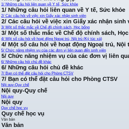
1/ Những câu hỏi liên quan về Y tế, Sức khỏe
1/ Những câu hỏi liên quan về Y tế, Sức khỏe
2/ Các câu hỏi về việc xin Giấy xác nhận sinh viên
2/ Các câu hỏi về việc xin Giấy xác nhận sinh 
3/ Một số thắc mắc về Chế độ chính sách, Học bổng
3/ Một số thắc mắc về Chế độ chính sách, Họ
4/ Một số câu hỏi về hoạt động Ngoại trú, Nội trú (Ký túc xá)
4/ Một số câu hỏi về hoạt động Ngoại trú, Nội t
5/ Chức năng nhiệm vụ của các đơn vị liên quan đến sinh viên
5/ Chức năng nhiệm vụ của các đơn vị liên qu
6/ Những câu hỏi chủ đề khác
6/ Những câu hỏi chủ đề khác
7/ Bạn có thể đặt câu hỏi cho Phòng CTSV
7/ Bạn có thể đặt câu hỏi cho Phòng CTSV
Nội quy-Quy chế
Nội quy-Quy chế
Nội quy
Nội quy
Quy chế học vụ
Quy chế học vụ
Văn bản
Văn bản