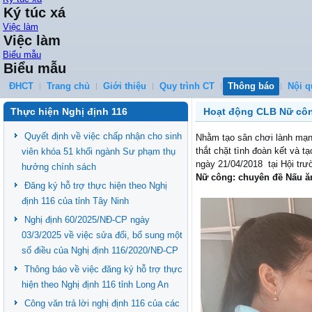
Ký túc xá
Việc làm
Việc làm
Biểu mẫu
Biểu mẫu
ĐHCT
Trang chủ
Giới thiệu
Quy trình CT
Thông báo
Nội q
Thực hiện Nghị định 116
Hoạt động CLB Nữ côn
Quyết định về việc chấp nhận cho sinh
Nhằm tạo sân chơi lành mạnh,
thắt chặt tình đoàn kết và t
viên khóa 51 khối ngành Sư phạm thụ
ngày 21/04/2018 tại Hội tr
hưởng chính sách
Nữ công: chuyên đề Nấu ă
Đăng ký hỗ trợ thực hiện theo Nghị
định 116 của tỉnh Tây Ninh
Nghị định 60/2025/NĐ-CP ngày
03/3/2025 về việc sửa đổi, bổ sung một
số điều của Nghị định 116/2020/NĐ-CP
Thông báo về việc đăng ký hỗ trợ thực
hiện theo Nghị định 116 tỉnh Long An
Công văn trả lời nghị định 116 của các