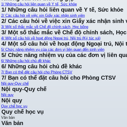
1/ Những câu hỏi liên quan về Y tế, Sức khỏe
1/ Những câu hỏi liên quan về Y tế, Sức khỏe
2/ Các câu hỏi về việc xin Giấy xác nhận sinh viên
2/ Các câu hỏi về việc xin Giấy xác nhận sinh 
3/ Một số thắc mắc về Chế độ chính sách, Học bổng
3/ Một số thắc mắc về Chế độ chính sách, Họ
4/ Một số câu hỏi về hoạt động Ngoại trú, Nội trú (Ký túc xá)
4/ Một số câu hỏi về hoạt động Ngoại trú, Nội t
5/ Chức năng nhiệm vụ của các đơn vị liên quan đến sinh viên
5/ Chức năng nhiệm vụ của các đơn vị liên qu
6/ Những câu hỏi chủ đề khác
6/ Những câu hỏi chủ đề khác
7/ Bạn có thể đặt câu hỏi cho Phòng CTSV
7/ Bạn có thể đặt câu hỏi cho Phòng CTSV
Nội quy-Quy chế
Nội quy-Quy chế
Nội quy
Nội quy
Quy chế học vụ
Quy chế học vụ
Văn bản
Văn bản