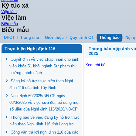
Ký túc xá
Việc làm
Việc làm
Biểu mẫu
Biểu mẫu
ĐHCT
Trang chủ
Giới thiệu
Quy trình CT
Thông báo
Nội q
Thực hiện Nghị định 116
Thông báo nộp ảnh vin
2025
Quyết định về việc chấp nhận cho sinh
Xem chi tiết
viên khóa 51 khối ngành Sư phạm thụ
hưởng chính sách
Đăng ký hỗ trợ thực hiện theo Nghị
định 116 của tỉnh Tây Ninh
Nghị định 60/2025/NĐ-CP ngày
03/3/2025 về việc sửa đổi, bổ sung một
số điều của Nghị định 116/2020/NĐ-CP
Thông báo về việc đăng ký hỗ trợ thực
hiện theo Nghị định 116 tỉnh Long An
Công văn trả lời nghị định 116 của các