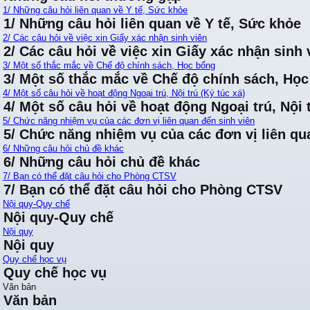
1/ Những câu hỏi liên quan về Y tế, Sức khỏe
1/ Những câu hỏi liên quan về Y tế, Sức khỏe
2/ Các câu hỏi về việc xin Giấy xác nhận sinh viên
2/ Các câu hỏi về việc xin Giấy xác nhận sinh 
3/ Một số thắc mắc về Chế độ chính sách, Học bổng
3/ Một số thắc mắc về Chế độ chính sách, Họ
4/ Một số câu hỏi về hoạt động Ngoại trú, Nội trú (Ký túc xá)
4/ Một số câu hỏi về hoạt động Ngoại trú, Nội t
5/ Chức năng nhiệm vụ của các đơn vị liên quan đến sinh viên
5/ Chức năng nhiệm vụ của các đơn vị liên qu
6/ Những câu hỏi chủ đề khác
6/ Những câu hỏi chủ đề khác
7/ Bạn có thể đặt câu hỏi cho Phòng CTSV
7/ Bạn có thể đặt câu hỏi cho Phòng CTSV
Nội quy-Quy chế
Nội quy-Quy chế
Nội quy
Nội quy
Quy chế học vụ
Quy chế học vụ
Văn bản
Văn bản