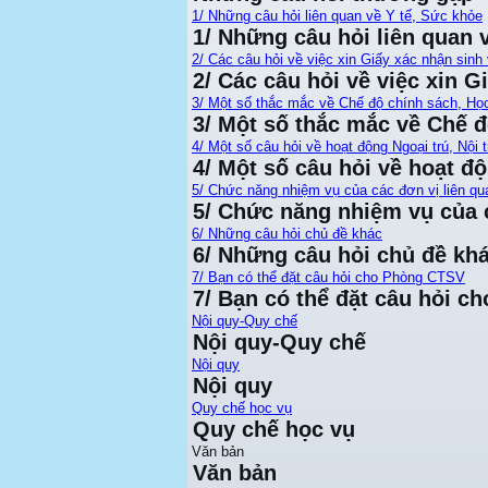
1/ Những câu hỏi liên quan về Y tế, Sức khỏe
1/ Những câu hỏi liên quan 
2/ Các câu hỏi về việc xin Giấy xác nhận sinh 
2/ Các câu hỏi về việc xin G
3/ Một số thắc mắc về Chế độ chính sách, Họ
3/ Một số thắc mắc về Chế 
4/ Một số câu hỏi về hoạt động Ngoại trú, Nội t
4/ Một số câu hỏi về hoạt độ
5/ Chức năng nhiệm vụ của các đơn vị liên qu
5/ Chức năng nhiệm vụ của c
6/ Những câu hỏi chủ đề khác
6/ Những câu hỏi chủ đề kh
7/ Bạn có thể đặt câu hỏi cho Phòng CTSV
7/ Bạn có thể đặt câu hỏi 
Nội quy-Quy chế
Nội quy-Quy chế
Nội quy
Nội quy
Quy chế học vụ
Quy chế học vụ
Văn bản
Văn bản