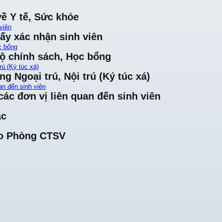
về Y tế, Sức khỏe
viên
iấy xác nhận sinh viên
c bổng
độ chính sách, Học bổng
rú (Ký túc xá)
ng Ngoại trú, Nội trú (Ký túc xá)
an đến sinh viên
ác đơn vị liên quan đến sinh viên
ác
cho Phòng CTSV