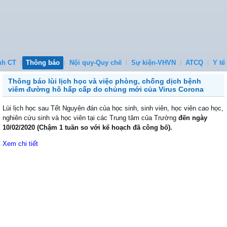
nh CT
Thông báo
Nội quy-Quy chế
Sự kiện-VHVN
ATCQ
Y tế
Thông báo lùi lịch học và việc phòng, chống dịch bệnh
viêm đường hô hấp cấp do chủng mới của Virus Corona
Lùi lịch học sau Tết Nguyên đán của học sinh, sinh viên, học viên cao học,
nghiên cứu sinh và học viên tại các Trung tâm của Trường
đến ngày
10/02/2020 (Chậm 1 tuần so với kế hoạch đã công bố).
Xem chi tiết