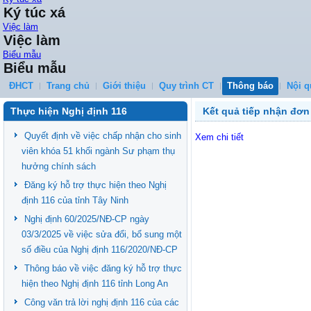
Ký túc xá
Việc làm
Việc làm
Biểu mẫu
Biểu mẫu
ĐHCT
Trang chủ
Giới thiệu
Quy trình CT
Thông báo
Nội q
Thực hiện Nghị định 116
Kết quả tiếp nhận đơn
Quyết định về việc chấp nhận cho sinh
Xem chi tiết
viên khóa 51 khối ngành Sư phạm thụ
hưởng chính sách
Đăng ký hỗ trợ thực hiện theo Nghị
định 116 của tỉnh Tây Ninh
Nghị định 60/2025/NĐ-CP ngày
03/3/2025 về việc sửa đổi, bổ sung một
số điều của Nghị định 116/2020/NĐ-CP
Thông báo về việc đăng ký hỗ trợ thực
hiện theo Nghị định 116 tỉnh Long An
Công văn trả lời nghị định 116 của các