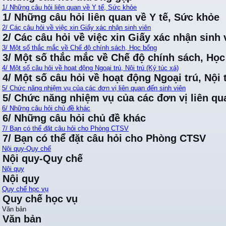
1/ Những câu hỏi liên quan về Y tế, Sức khỏe
1/ Những câu hỏi liên quan về Y tế, Sức khỏe
2/ Các câu hỏi về việc xin Giấy xác nhận sinh viên
2/ Các câu hỏi về việc xin Giấy xác nhận sinh 
3/ Một số thắc mắc về Chế độ chính sách, Học bổng
3/ Một số thắc mắc về Chế độ chính sách, Họ
4/ Một số câu hỏi về hoạt động Ngoại trú, Nội trú (Ký túc xá)
4/ Một số câu hỏi về hoạt động Ngoại trú, Nội t
5/ Chức năng nhiệm vụ của các đơn vị liên quan đến sinh viên
5/ Chức năng nhiệm vụ của các đơn vị liên qu
6/ Những câu hỏi chủ đề khác
6/ Những câu hỏi chủ đề khác
7/ Bạn có thể đặt câu hỏi cho Phòng CTSV
7/ Bạn có thể đặt câu hỏi cho Phòng CTSV
Nội quy-Quy chế
Nội quy-Quy chế
Nội quy
Nội quy
Quy chế học vụ
Quy chế học vụ
Văn bản
Văn bản