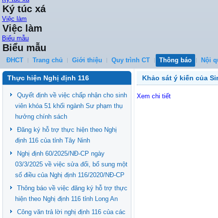
Ký túc xá
Việc làm
Việc làm
Biểu mẫu
Biểu mẫu
ĐHCT
Trang chủ
Giới thiệu
Quy trình CT
Thông báo
Nội q
Thực hiện Nghị định 116
Khảo sát ý kiến của S
Quyết định về việc chấp nhận cho sinh
Xem chi tiết
viên khóa 51 khối ngành Sư phạm thụ
hưởng chính sách
Đăng ký hỗ trợ thực hiện theo Nghị
định 116 của tỉnh Tây Ninh
Nghị định 60/2025/NĐ-CP ngày
03/3/2025 về việc sửa đổi, bổ sung một
số điều của Nghị định 116/2020/NĐ-CP
Thông báo về việc đăng ký hỗ trợ thực
hiện theo Nghị định 116 tỉnh Long An
Công văn trả lời nghị định 116 của các