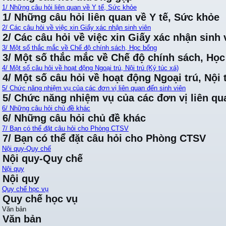
1/ Những câu hỏi liên quan về Y tế, Sức khỏe
1/ Những câu hỏi liên quan về Y tế, Sức khỏe
2/ Các câu hỏi về việc xin Giấy xác nhận sinh viên
2/ Các câu hỏi về việc xin Giấy xác nhận sinh 
3/ Một số thắc mắc về Chế độ chính sách, Học bổng
3/ Một số thắc mắc về Chế độ chính sách, Họ
4/ Một số câu hỏi về hoạt động Ngoại trú, Nội trú (Ký túc xá)
4/ Một số câu hỏi về hoạt động Ngoại trú, Nội t
5/ Chức năng nhiệm vụ của các đơn vị liên quan đến sinh viên
5/ Chức năng nhiệm vụ của các đơn vị liên qu
6/ Những câu hỏi chủ đề khác
6/ Những câu hỏi chủ đề khác
7/ Bạn có thể đặt câu hỏi cho Phòng CTSV
7/ Bạn có thể đặt câu hỏi cho Phòng CTSV
Nội quy-Quy chế
Nội quy-Quy chế
Nội quy
Nội quy
Quy chế học vụ
Quy chế học vụ
Văn bản
Văn bản