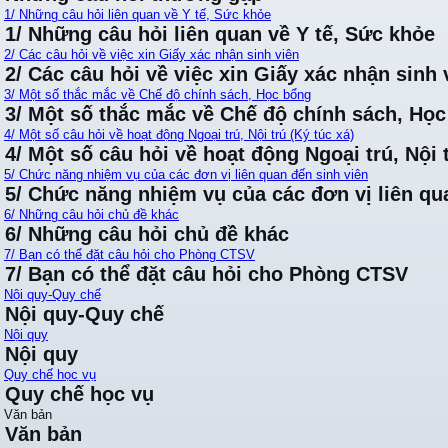
1/ Những câu hỏi liên quan về Y tế, Sức khỏe
1/ Những câu hỏi liên quan về Y tế, Sức khỏe
2/ Các câu hỏi về việc xin Giấy xác nhận sinh viên
2/ Các câu hỏi về việc xin Giấy xác nhận sinh 
3/ Một số thắc mắc về Chế độ chính sách, Học bổng
3/ Một số thắc mắc về Chế độ chính sách, Họ
4/ Một số câu hỏi về hoạt động Ngoại trú, Nội trú (Ký túc xá)
4/ Một số câu hỏi về hoạt động Ngoại trú, Nội t
5/ Chức năng nhiệm vụ của các đơn vị liên quan đến sinh viên
5/ Chức năng nhiệm vụ của các đơn vị liên qu
6/ Những câu hỏi chủ đề khác
6/ Những câu hỏi chủ đề khác
7/ Bạn có thể đặt câu hỏi cho Phòng CTSV
7/ Bạn có thể đặt câu hỏi cho Phòng CTSV
Nội quy-Quy chế
Nội quy-Quy chế
Nội quy
Nội quy
Quy chế học vụ
Quy chế học vụ
Văn bản
Văn bản