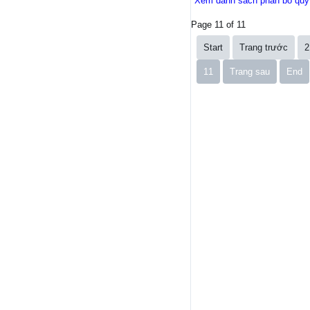
Xem danh sách phân bổ quỹ
Page 11 of 11
Start
Trang trước
2
11
Trang sau
End