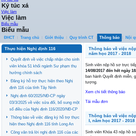
Ký túc xá
Việc làm
Việc làm
Biểu mẫu
Biểu mẫu
ĐHCT
Trang chủ
Giới thiệu
Quy trình CT
Thông báo
Nội q
Thực hiện Nghị định 116
Thông báo về việc nộp
năm học 2017 - 2018
Quyết định về việc chấp nhận cho sinh
Sinh viên nộp hồ sơ trực ti
viên khóa 51 khối ngành Sư phạm thụ
14/08/2017 đến hết ngày 18
hưởng chính sách
ban hành Quyết định miễn, g
Đăng ký hỗ trợ thực hiện theo Nghị
tượng.
định 116 của tỉnh Tây Ninh
Xem chi tiết thông báo
Nghị định 60/2025/NĐ-CP ngày
Tải mẫu đơn
03/3/2025 về việc sửa đổi, bổ sung một
số điều của Nghị định 116/2020/NĐ-CP
Thông báo về việc nộp
Thông báo về việc đăng ký hỗ trợ thực
I, năm học 2017 - 2018
hiện theo Nghị định 116 tỉnh Long An
Sinh viên Khóa 43 nộp hồ sơ
Công văn trả lời nghị định 116 của các