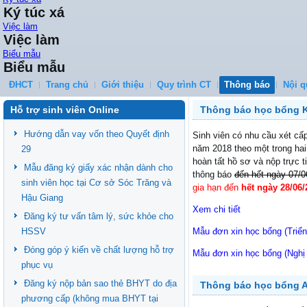
Ký túc xá
Việc làm
Việc làm
Biểu mẫu
Biểu mẫu
ĐHCT
Trang chủ
Giới thiệu
Quy trình CT
Thông báo
Nội q
Hỗ trợ sinh viên Online
Thông báo học bổng 
Hướng dẫn vay vốn theo Quyết định
Sinh viên có nhu cầu xét cấ
năm 2018 theo một trong ha
29
hoàn tất hồ sơ và nộp trực t
Mẫu đăng ký giấy xác nhận dành cho
thông báo
đến hết ngày 07/
sinh viên học tại Cơ sở Sóc Trăng và
gia hạn đến
hết ngày 28/06/
Hậu Giang
Xem chi tiết
Đăng ký tư vấn tâm lý, sức khỏe cho
HSSV
Mẫu đơn xin học bổng (Triể
Đóng góp ý kiến về chất lượng hỗ trợ
Mẫu đơn xin học bổng (Nghị
phục vụ
Đăng ký nộp bản sao thẻ BHYT do địa
Thông báo học bổng 
phương cấp (không mua BHYT tại