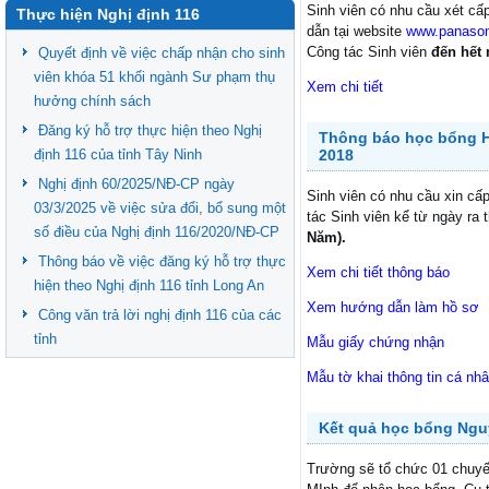
Sinh viên có nhu cầu xét cấ
Thực hiện Nghị định 116
dẫn tại website
www.panaso
Công tác Sinh viên
đến hết 
Quyết định về việc chấp nhận cho sinh
viên khóa 51 khối ngành Sư phạm thụ
Xem chi tiết
hưởng chính sách
Đăng ký hỗ trợ thực hiện theo Nghị
Thông báo học bổng H
định 116 của tỉnh Tây Ninh
2018
Nghị định 60/2025/NĐ-CP ngày
Sinh viên có nhu cầu xin cấ
03/3/2025 về việc sửa đổi, bổ sung một
tác Sinh viên kể từ ngày ra
số điều của Nghị định 116/2020/NĐ-CP
Năm).
Thông báo về việc đăng ký hỗ trợ thực
Xem chi tiết thông báo
hiện theo Nghị định 116 tỉnh Long An
Xem hướng dẫn làm hồ sơ
Công văn trả lời nghị định 116 của các
tỉnh
Mẫu giấy chứng nhận
Mẫu tờ khai thông tin cá nh
Kết quả học bổng Ngu
Trường sẽ tổ chức 01 chuyế