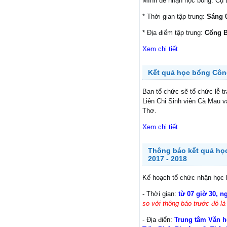
MInh để nhận học bổng. Cụ 
* Thời gian tập trung:
Sáng 0
* Địa điểm tập trung:
Cổng B
Xem chi tiết
Kết quả học bổng Công
Ban tổ chức sẽ tổ chức lễ tr
Liên Chi Sinh viên Cà Mau v
Thơ.
Xem chi tiết
Thông báo kết quả họ
2017 - 2018
Kế hoạch tổ chức nhận học 
- Thời gian:
từ 07 giờ 30, n
so với thông báo trước đó l
- Địa điển:
Trung tâm Văn h