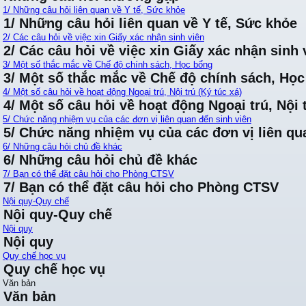
1/ Những câu hỏi liên quan về Y tế, Sức khỏe
1/ Những câu hỏi liên quan về Y tế, Sức khỏe
2/ Các câu hỏi về việc xin Giấy xác nhận sinh viên
2/ Các câu hỏi về việc xin Giấy xác nhận sinh 
3/ Một số thắc mắc về Chế độ chính sách, Học bổng
3/ Một số thắc mắc về Chế độ chính sách, Họ
4/ Một số câu hỏi về hoạt động Ngoại trú, Nội trú (Ký túc xá)
4/ Một số câu hỏi về hoạt động Ngoại trú, Nội t
5/ Chức năng nhiệm vụ của các đơn vị liên quan đến sinh viên
5/ Chức năng nhiệm vụ của các đơn vị liên qu
6/ Những câu hỏi chủ đề khác
6/ Những câu hỏi chủ đề khác
7/ Bạn có thể đặt câu hỏi cho Phòng CTSV
7/ Bạn có thể đặt câu hỏi cho Phòng CTSV
Nội quy-Quy chế
Nội quy-Quy chế
Nội quy
Nội quy
Quy chế học vụ
Quy chế học vụ
Văn bản
Văn bản