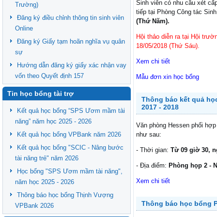
Sinh viên có nhu cầu xét cấ
Trường)
tiếp tại Phòng Công tác Sinh
Đăng ký điều chỉnh thông tin sinh viên
(Thứ Năm).
Online
Hội thảo diễn ra tại Hội tr
Đăng ký Giấy tạm hoãn nghĩa vụ quân
18/05/2018 (Thứ Sáu).
sự
Xem chi tiết
Hướng dẫn đăng ký giấy xác nhận vay
vốn theo Quyết định 157
Mẫu đơn xin học bổng
Tin học bổng tài trợ
Thông báo kết quả họ
2017 - 2018
Kết quả học bổng “SPS Ươm mầm tài
năng” năm học 2025 - 2026
Văn phòng Hessen phối hợp 
Kết quả học bổng VPBank năm 2026
như sau:
Kết quả học bổng "SCIC - Nâng bước
- Thời gian:
Từ 09 giờ 30, n
tài năng trẻ" năm 2026
- Địa điểm:
Phòng họp 2 - N
Học bổng "SPS Ươm mầm tài năng",
Xem chi tiết
năm học 2025 - 2026
Thông báo học bổng Thịnh Vượng
Thông báo học bổng P
VPBank 2026