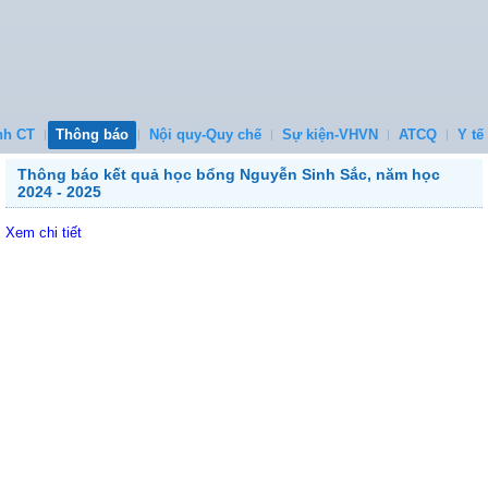
nh CT
Thông báo
Nội quy-Quy chế
Sự kiện-VHVN
ATCQ
Y tế
Thông báo kết quả học bổng Nguyễn Sinh Sắc, năm học
2024 - 2025
Xem chi tiết