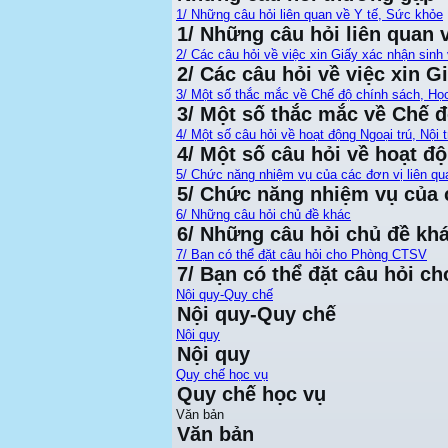
1/ Những câu hỏi liên quan về Y tế, Sức khỏe
1/ Những câu hỏi liên quan 
2/ Các câu hỏi về việc xin Giấy xác nhận sinh 
2/ Các câu hỏi về việc xin G
3/ Một số thắc mắc về Chế độ chính sách, Họ
3/ Một số thắc mắc về Chế 
4/ Một số câu hỏi về hoạt động Ngoại trú, Nội t
4/ Một số câu hỏi về hoạt độ
5/ Chức năng nhiệm vụ của các đơn vị liên qu
5/ Chức năng nhiệm vụ của c
6/ Những câu hỏi chủ đề khác
6/ Những câu hỏi chủ đề kh
7/ Bạn có thể đặt câu hỏi cho Phòng CTSV
7/ Bạn có thể đặt câu hỏi 
Nội quy-Quy chế
Nội quy-Quy chế
Nội quy
Nội quy
Quy chế học vụ
Quy chế học vụ
Văn bản
Văn bản