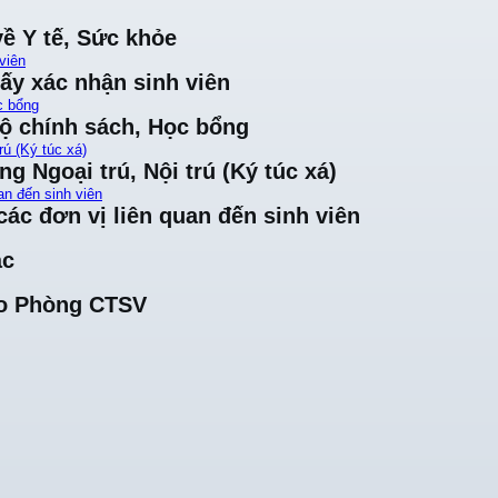
về Y tế, Sức khỏe
viên
iấy xác nhận sinh viên
c bổng
độ chính sách, Học bổng
rú (Ký túc xá)
ng Ngoại trú, Nội trú (Ký túc xá)
an đến sinh viên
ác đơn vị liên quan đến sinh viên
ác
cho Phòng CTSV