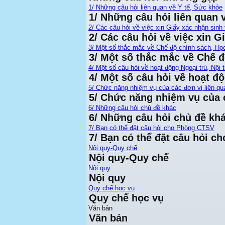
1/ Những câu hỏi liên quan về Y tế, Sức khỏe
1/ Những câu hỏi liên quan 
2/ Các câu hỏi về việc xin Giấy xác nhận sinh 
2/ Các câu hỏi về việc xin G
3/ Một số thắc mắc về Chế độ chính sách, Họ
3/ Một số thắc mắc về Chế 
4/ Một số câu hỏi về hoạt động Ngoại trú, Nội t
4/ Một số câu hỏi về hoạt độ
5/ Chức năng nhiệm vụ của các đơn vị liên qu
5/ Chức năng nhiệm vụ của c
6/ Những câu hỏi chủ đề khác
6/ Những câu hỏi chủ đề kh
7/ Bạn có thể đặt câu hỏi cho Phòng CTSV
7/ Bạn có thể đặt câu hỏi 
Nội quy-Quy chế
Nội quy-Quy chế
Nội quy
Nội quy
Quy chế học vụ
Quy chế học vụ
Văn bản
Văn bản