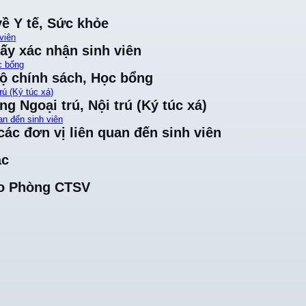
về Y tế, Sức khỏe
viên
iấy xác nhận sinh viên
c bổng
độ chính sách, Học bổng
rú (Ký túc xá)
ng Ngoại trú, Nội trú (Ký túc xá)
an đến sinh viên
ác đơn vị liên quan đến sinh viên
ác
cho Phòng CTSV