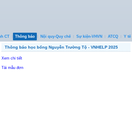
nh CT
Thông báo
Nội quy-Quy chế
Sự kiện-VHVN
ATCQ
Y tế
Thông báo học bổng Nguyễn Trường Tộ - VNHELP 2025
Xem chi tiết
Tải mẫu đơn