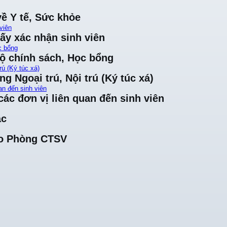
về Y tế, Sức khỏe
viên
iấy xác nhận sinh viên
c bổng
độ chính sách, Học bổng
rú (Ký túc xá)
ng Ngoại trú, Nội trú (Ký túc xá)
an đến sinh viên
ác đơn vị liên quan đến sinh viên
ác
cho Phòng CTSV