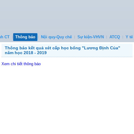
nh CT
Thông báo
Nội quy-Quy chế
Sự kiện-VHVN
ATCQ
Y tế
Thông báo kết quả xét cấp học bổng "Lương Định Của"
năm học 2018 - 2019
Xem chi tiết thông báo