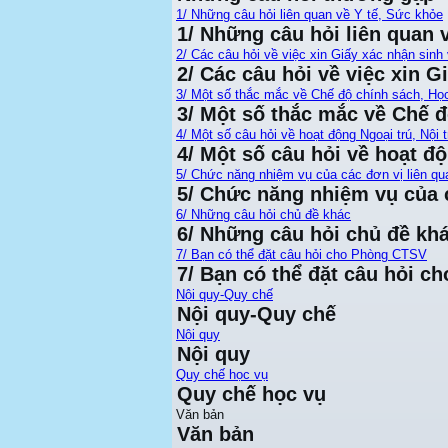
1/ Những câu hỏi liên quan về Y tế, Sức khỏe
1/ Những câu hỏi liên quan 
2/ Các câu hỏi về việc xin Giấy xác nhận sinh 
2/ Các câu hỏi về việc xin G
3/ Một số thắc mắc về Chế độ chính sách, Họ
3/ Một số thắc mắc về Chế 
4/ Một số câu hỏi về hoạt động Ngoại trú, Nội t
4/ Một số câu hỏi về hoạt độ
5/ Chức năng nhiệm vụ của các đơn vị liên qu
5/ Chức năng nhiệm vụ của c
6/ Những câu hỏi chủ đề khác
6/ Những câu hỏi chủ đề kh
7/ Bạn có thể đặt câu hỏi cho Phòng CTSV
7/ Bạn có thể đặt câu hỏi 
Nội quy-Quy chế
Nội quy-Quy chế
Nội quy
Nội quy
Quy chế học vụ
Quy chế học vụ
Văn bản
Văn bản