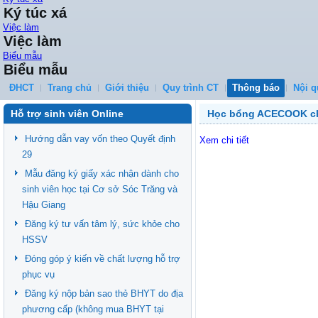
Ký túc xá
Việc làm
Việc làm
Biểu mẫu
Biểu mẫu
ĐHCT
Trang chủ
Giới thiệu
Quy trình CT
Thông báo
Nội q
Hỗ trợ sinh viên Online
Học bổng ACECOOK cho
Hướng dẫn vay vốn theo Quyết định
Xem chi tiết
29
Mẫu đăng ký giấy xác nhận dành cho
sinh viên học tại Cơ sở Sóc Trăng và
Hậu Giang
Đăng ký tư vấn tâm lý, sức khỏe cho
HSSV
Đóng góp ý kiến về chất lượng hỗ trợ
phục vụ
Đăng ký nộp bản sao thẻ BHYT do địa
phương cấp (không mua BHYT tại