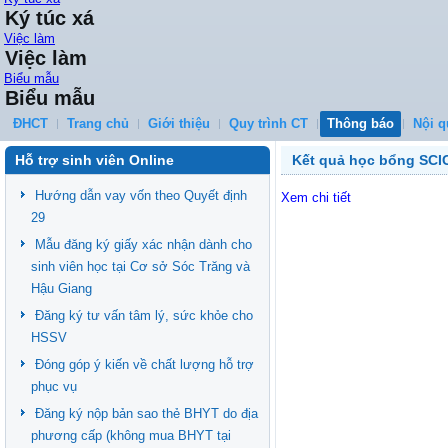
Ký túc xá
Việc làm
Việc làm
Biểu mẫu
Biểu mẫu
ĐHCT
Trang chủ
Giới thiệu
Quy trình CT
Thông báo
Nội q
Hỗ trợ sinh viên Online
Kết quả học bổng SCI
Hướng dẫn vay vốn theo Quyết định
Xem chi tiết
29
Mẫu đăng ký giấy xác nhận dành cho
sinh viên học tại Cơ sở Sóc Trăng và
Hậu Giang
Đăng ký tư vấn tâm lý, sức khỏe cho
HSSV
Đóng góp ý kiến về chất lượng hỗ trợ
phục vụ
Đăng ký nộp bản sao thẻ BHYT do địa
phương cấp (không mua BHYT tại