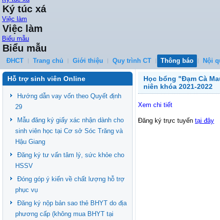
Ký túc xá
Việc làm
Việc làm
Biểu mẫu
Biểu mẫu
ĐHCT
Trang chủ
Giới thiệu
Quy trình CT
Thông báo
Nội q
Hỗ trợ sinh viên Online
Học bổng "Đạm Cà Mau
niên khóa 2021-2022
Hướng dẫn vay vốn theo Quyết định
Xem chi tiết
29
Mẫu đăng ký giấy xác nhận dành cho
Đăng ký trực tuyến
tại đây
sinh viên học tại Cơ sở Sóc Trăng và
Hậu Giang
Đăng ký tư vấn tâm lý, sức khỏe cho
HSSV
Đóng góp ý kiến về chất lượng hỗ trợ
phục vụ
Đăng ký nộp bản sao thẻ BHYT do địa
phương cấp (không mua BHYT tại