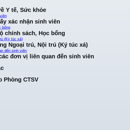
về Y tế, Sức khỏe
viên
iấy xác nhận sinh viên
c bổng
độ chính sách, Học bổng
rú (Ký túc xá)
ng Ngoại trú, Nội trú (Ký túc xá)
an đến sinh viên
ác đơn vị liên quan đến sinh viên
ác
cho Phòng CTSV