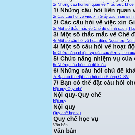
1/ Những câu hỏi liên quan về Y tế, Sức khỏe
1/ Những câu hỏi liên quan 
2/ Các câu hỏi về việc xin Giấy xác nhận sinh 
2/ Các câu hỏi về việc xin G
3/ Một số thắc mắc về Chế độ chính sách, Họ
3/ Một số thắc mắc về Chế 
4/ Một số câu hỏi về hoạt động Ngoại trú, Nội t
4/ Một số câu hỏi về hoạt độ
5/ Chức năng nhiệm vụ của các đơn vị liên qu
5/ Chức năng nhiệm vụ của c
6/ Những câu hỏi chủ đề khác
6/ Những câu hỏi chủ đề kh
7/ Bạn có thể đặt câu hỏi cho Phòng CTSV
7/ Bạn có thể đặt câu hỏi 
Nội quy-Quy chế
Nội quy-Quy chế
Nội quy
Nội quy
Quy chế học vụ
Quy chế học vụ
Văn bản
Văn bản