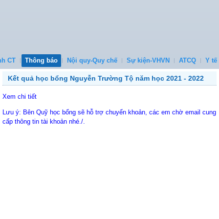
nh CT
Thông báo
Nội quy-Quy chế
Sự kiện-VHVN
ATCQ
Y tế
Kết quả học bổng Nguyễn Trường Tộ năm học 2021 - 2022
Xem chi tiết
Lưu ý: Bên Quỹ học bổng sẽ hỗ trợ chuyển khoản, các em chờ email cung
cấp thông tin tài khoản nhé./.