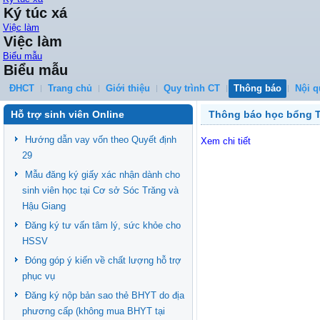
Ký túc xá
Việc làm
Việc làm
Biểu mẫu
Biểu mẫu
ĐHCT
Trang chủ
Giới thiệu
Quy trình CT
Thông báo
Nội q
Hỗ trợ sinh viên Online
Thông báo học bổng T
Hướng dẫn vay vốn theo Quyết định
Xem chi tiết
29
Mẫu đăng ký giấy xác nhận dành cho
sinh viên học tại Cơ sở Sóc Trăng và
Hậu Giang
Đăng ký tư vấn tâm lý, sức khỏe cho
HSSV
Đóng góp ý kiến về chất lượng hỗ trợ
phục vụ
Đăng ký nộp bản sao thẻ BHYT do địa
phương cấp (không mua BHYT tại