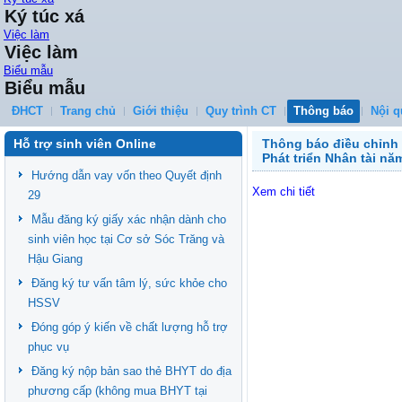
Ký túc xá
Việc làm
Việc làm
Biểu mẫu
Biểu mẫu
ĐHCT
Trang chủ
Giới thiệu
Quy trình CT
Thông báo
Nội q
Hỗ trợ sinh viên Online
Thông báo điều chỉnh 
Phát triển Nhân tài nă
Hướng dẫn vay vốn theo Quyết định
Xem chi tiết
29
Mẫu đăng ký giấy xác nhận dành cho
sinh viên học tại Cơ sở Sóc Trăng và
Hậu Giang
Đăng ký tư vấn tâm lý, sức khỏe cho
HSSV
Đóng góp ý kiến về chất lượng hỗ trợ
phục vụ
Đăng ký nộp bản sao thẻ BHYT do địa
phương cấp (không mua BHYT tại