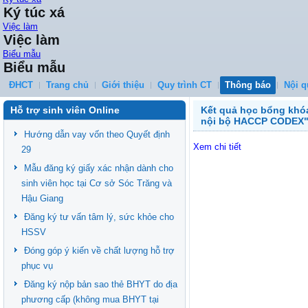
Ký túc xá
Việc làm
Việc làm
Biểu mẫu
Biểu mẫu
ĐHCT
Trang chủ
Giới thiệu
Quy trình CT
Thông báo
Nội q
Hỗ trợ sinh viên Online
Kết quả học bổng khóa
nội bộ HACCP CODEX" 
Hướng dẫn vay vốn theo Quyết định
Xem chi tiết
29
Mẫu đăng ký giấy xác nhận dành cho
sinh viên học tại Cơ sở Sóc Trăng và
Hậu Giang
Đăng ký tư vấn tâm lý, sức khỏe cho
HSSV
Đóng góp ý kiến về chất lượng hỗ trợ
phục vụ
Đăng ký nộp bản sao thẻ BHYT do địa
phương cấp (không mua BHYT tại