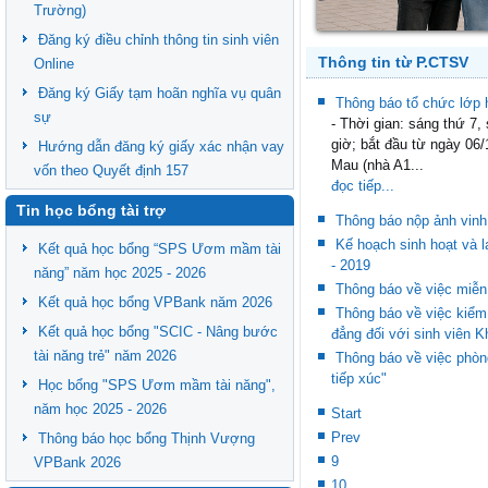
Trường)
Đăng ký điều chỉnh thông tin sinh viên
Thông tin từ P.CTSV
Online
Đăng ký Giấy tạm hoãn nghĩa vụ quân
Thông báo tổ chức lớp h
sự
- Thời gian: sáng thứ 7,
giờ; bắt đầu từ ngày 06/
Hướng dẫn đăng ký giấy xác nhận vay
Mau (nhà A1...
vốn theo Quyết định 157
đọc tiếp...
Tin học bổng tài trợ
Thông báo nộp ảnh vinh
Kế hoạch sinh hoạt và 
Kết quả học bổng “SPS Ươm mầm tài
- 2019
năng” năm học 2025 - 2026
Thông báo về việc miễn
Kết quả học bổng VPBank năm 2026
Thông báo về việc kiểm
Kết quả học bổng "SCIC - Nâng bước
đẳng đối với sinh viên K
tài năng trẻ" năm 2026
Thông báo về việc phòn
tiếp xúc"
Học bổng "SPS Ươm mầm tài năng",
năm học 2025 - 2026
Start
Prev
Thông báo học bổng Thịnh Vượng
9
VPBank 2026
10