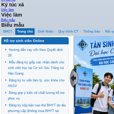
Ký túc xá
Việc làm
Việc làm
Biểu mẫu
Biểu mẫu
ĐHCT
Trang chủ
Giới thiệu
Quy trình CT
Thông báo
Nội q
Hỗ trợ sinh viên Online
Hướng dẫn vay vốn theo Quyết định
29
Mẫu đăng ký giấy xác nhận dành cho
sinh viên học tại Cơ sở Sóc Trăng và
Hậu Giang
Đăng ký tư vấn tâm lý, sức khỏe cho
HSSV
Đóng góp ý kiến về chất lượng hỗ trợ
phục vụ
Đăng ký nộp bản sao thẻ BHYT do địa
phương cấp (không mua BHYT tại