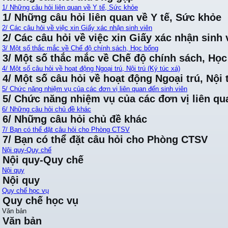
1/ Những câu hỏi liên quan về Y tế, Sức khỏe
1/ Những câu hỏi liên quan về Y tế, Sức khỏe
2/ Các câu hỏi về việc xin Giấy xác nhận sinh viên
2/ Các câu hỏi về việc xin Giấy xác nhận sinh 
3/ Một số thắc mắc về Chế độ chính sách, Học bổng
3/ Một số thắc mắc về Chế độ chính sách, Họ
4/ Một số câu hỏi về hoạt động Ngoại trú, Nội trú (Ký túc xá)
4/ Một số câu hỏi về hoạt động Ngoại trú, Nội t
5/ Chức năng nhiệm vụ của các đơn vị liên quan đến sinh viên
5/ Chức năng nhiệm vụ của các đơn vị liên qu
6/ Những câu hỏi chủ đề khác
6/ Những câu hỏi chủ đề khác
7/ Bạn có thể đặt câu hỏi cho Phòng CTSV
7/ Bạn có thể đặt câu hỏi cho Phòng CTSV
Nội quy-Quy chế
Nội quy-Quy chế
Nội quy
Nội quy
Quy chế học vụ
Quy chế học vụ
Văn bản
Văn bản