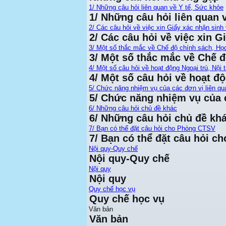
1/ Những câu hỏi liên quan về Y tế, Sức khỏe
1/ Những câu hỏi liên quan 
2/ Các câu hỏi về việc xin Giấy xác nhận sinh 
2/ Các câu hỏi về việc xin G
3/ Một số thắc mắc về Chế độ chính sách, Họ
3/ Một số thắc mắc về Chế 
4/ Một số câu hỏi về hoạt động Ngoại trú, Nội t
4/ Một số câu hỏi về hoạt độ
5/ Chức năng nhiệm vụ của các đơn vị liên qu
5/ Chức năng nhiệm vụ của c
6/ Những câu hỏi chủ đề khác
6/ Những câu hỏi chủ đề kh
7/ Bạn có thể đặt câu hỏi cho Phòng CTSV
7/ Bạn có thể đặt câu hỏi 
Nội quy-Quy chế
Nội quy-Quy chế
Nội quy
Nội quy
Quy chế học vụ
Quy chế học vụ
Văn bản
Văn bản