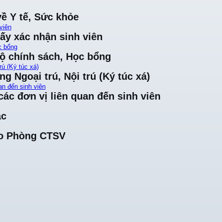
về Y tế, Sức khỏe
viên
iấy xác nhận sinh viên
c bổng
độ chính sách, Học bổng
rú (Ký túc xá)
ng Ngoại trú, Nội trú (Ký túc xá)
an đến sinh viên
ác đơn vị liên quan đến sinh viên
ác
cho Phòng CTSV